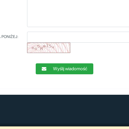
 PONIŻEJ:
Wyślij wiadomość