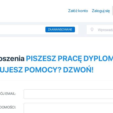
Załóż konto
Zaloguj się
ZAAWANSOWANE
łoszenia
PISZESZ PRACĘ DYPLO
UJESZ POMOCY? DZWOŃ!
ÓJ EMAIL:
DOMOŚCI: