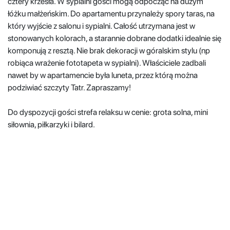
cztery krzesła. W sypialni gości mogą odpocząć na dużym
łóżku małżeńskim. Do apartamentu przynależy spory taras, na
który wyjście z salonu i sypialni. Całość utrzymana jest w
stonowanych kolorach, a starannie dobrane dodatki idealnie się
komponują z resztą. Nie brak dekoracji w góralskim stylu (np
robiąca wrażenie fototapeta w sypialni). Właściciele zadbali
nawet by w apartamencie była luneta, przez którą można
podziwiać szczyty Tatr. Zapraszamy!
Do dyspozycji gości strefa relaksu w cenie: grota solna, mini
siłownia, piłkarzyki i bilard.