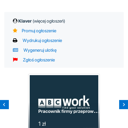
Klaver
(więcej ogłoszeń)
Promuj ogłoszenie
Wydrukuj ogłoszenie
Wygeneruj ulotkę
Zgłoś ogłoszenie
P
racownik firmy przeprowadzkowej BELGIA
1 zł