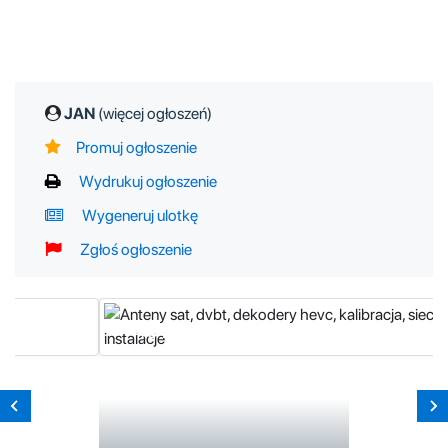
JAN
(więcej ogłoszeń)
Promuj ogłoszenie
Wydrukuj ogłoszenie
Wygeneruj ulotkę
Zgłoś ogłoszenie
A
nteny sat, dvbt, dekodery hevc, kalibracja, sieci wifi, instalacje
40 zł