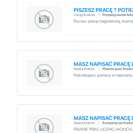
PISZESZ PRACĘ ? POT
Usługi Kraków
Przepisywanie tek
Piszesz pracę magisterską, licen
MASZ NAPISAĆ PRACĘ 
Nauka Kraków
Pisanie prac Krak
Potrzebujesz pomocy w napisaniu
MASZ NAPISAĆ PRACĘ 
Nauka Kraków
Korepetycje Krak
PISANIE PRAC LICENCJACKIC