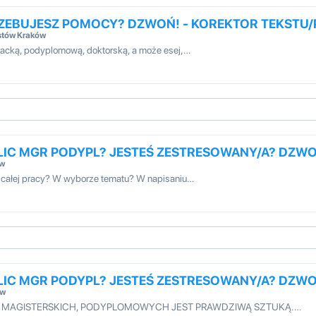
RZEBUJESZ POMOCY? DZWOŃ! - KOREKTOR TEKSTU
stów Kraków
cjacką, podyplomową, doktorską, a może esej,…
LIC MGR PODYPL? JESTEŚ ZESTRESOWANY/A? DZW
ów
 całej pracy? W wyborze tematu? W napisaniu…
LIC MGR PODYPL? JESTEŚ ZESTRESOWANY/A? DZW
ów
H, MAGISTERSKICH, PODYPLOMOWYCH JEST PRAWDZIWĄ SZTUKĄ.…