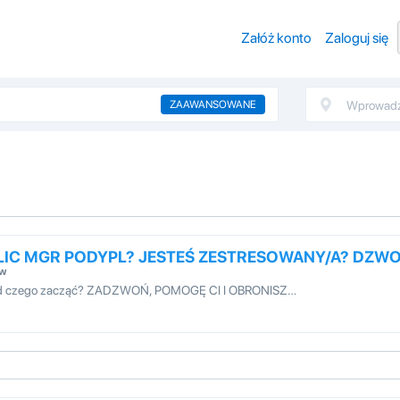
Załóż konto
Zaloguj się
ZAAWANSOWANE
LIC MGR PODYPL? JESTEŚ ZESTRESOWANY/A? DZW
ów
z od czego zacząć? ZADZWOŃ, POMOGĘ CI I OBRONISZ…