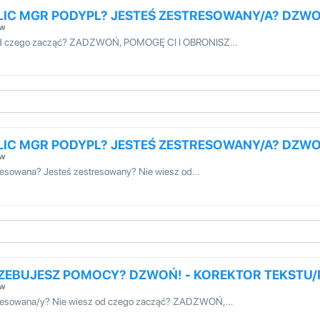
LIC MGR PODYPL? JESTEŚ ZESTRESOWANY/A? DZW
ów
z od czego zacząć? ZADZWOŃ, POMOGĘ CI I OBRONISZ…
LIC MGR PODYPL? JESTEŚ ZESTRESOWANY/A? DZW
ów
resowana? Jesteś zestresowany? Nie wiesz od…
RZEBUJESZ POMOCY? DZWOŃ! - KOREKTOR TEKSTU
ów
stresowana/y? Nie wiesz od czego zacząć? ZADZWOŃ,…