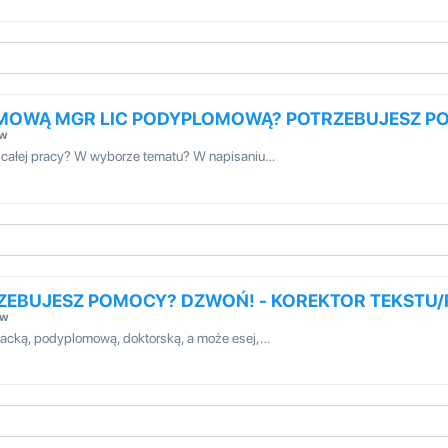
OMOWĄ MGR LIC PODYPLOMOWĄ? POTRZEBUJESZ 
ów
 całej pracy? W wyborze tematu? W napisaniu…
RZEBUJESZ POMOCY? DZWOŃ! - KOREKTOR TEKSTU
ów
cjacką, podyplomową, doktorską, a może esej,…