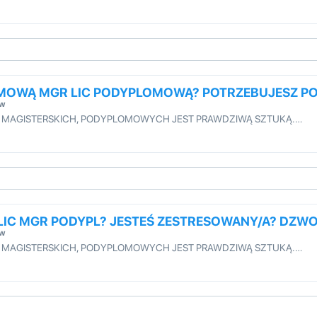
OMOWĄ MGR LIC PODYPLOMOWĄ? POTRZEBUJESZ 
ów
H, MAGISTERSKICH, PODYPLOMOWYCH JEST PRAWDZIWĄ SZTUKĄ.…
 LIC MGR PODYPL? JESTEŚ ZESTRESOWANY/A? DZW
ów
H, MAGISTERSKICH, PODYPLOMOWYCH JEST PRAWDZIWĄ SZTUKĄ.…