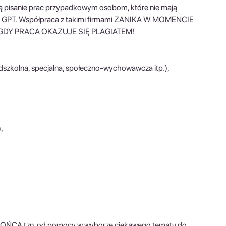
isanie prac przypadkowym osobom, które nie mają
TA GPT. Współpraca z takimi firmami ZANIKA W MOMENCIE
DY PRACA OKAZUJE SIĘ PLAGIATEM!
dszkolna, specjalna, społeczno-wychowawcza itp.),
,
tzn. od pomocy w wyborze ciekawego tematu do