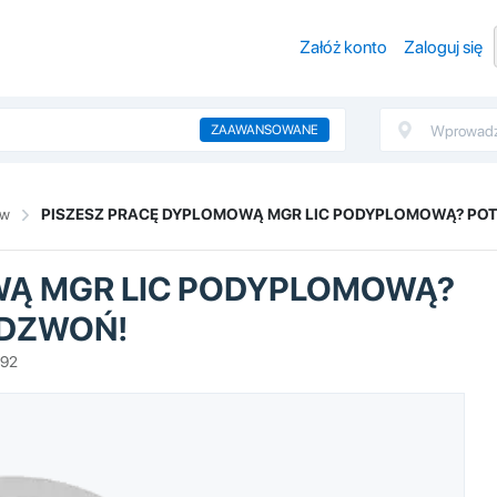
Załóż konto
Zaloguj się
ZAAWANSOWANE
ów
PISZESZ PRACĘ DYPLOMOWĄ MGR LIC PODYPLOMOWĄ? PO
WĄ MGR LIC PODYPLOMOWĄ?
 DZWOŃ!
392