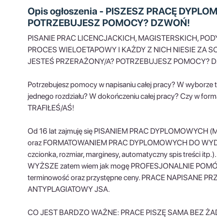
Opis ogłoszenia - PISZESZ PRACĘ DYP
POTRZEBUJESZ POMOCY? DZWOŃ!
PISANIE PRAC LICENCJACKICH, MAGISTERSKICH, P
PROCES WIELOETAPOWY I KAŻDY Z NICH NIESIE ZA S
JESTEŚ PRZERAŻONY/A? POTRZEBUJESZ POMOCY? DZ
Potrzebujesz pomocy w napisaniu całej pracy? W wyborze 
jednego rozdziału? W dokończeniu całej pracy? Czy w fo
TRAFIŁEŚ/AŚ!
Od 16 lat zajmuję się PISANIEM PRAC DYPLOMOWYC
oraz FORMATOWANIEM PRAC DYPLOMOWYCH DO WYDRUKU (w
czcionka, rozmiar, marginesy, automatyczny spis treś
WYŻSZE zatem wiem jak mogę PROFESJONALNIE POMÓC :)
terminowość oraz przystępne ceny. PRACE NAPISANE
ANTYPLAGIATOWY JSA.
CO JEST BARDZO WAŻNE: PRACE PISZĘ SAMA BEZ ŻADNY