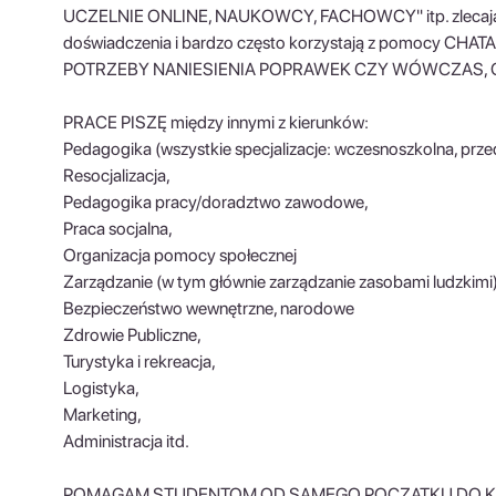
UCZELNIE ONLINE, NAUKOWCY, FACHOWCY" itp. zlecają p
doświadczenia i bardzo często korzystają z pomocy CHA
POTRZEBY NANIESIENIA POPRAWEK CZY WÓWCZAS, G
PRACE PISZĘ między innymi z kierunków:
Pedagogika (wszystkie specjalizacje: wczesnoszkolna, prze
Resocjalizacja,
Pedagogika pracy/doradztwo zawodowe,
Praca socjalna,
Organizacja pomocy społecznej
Zarządzanie (w tym głównie zarządzanie zasobami ludzkimi)
Bezpieczeństwo wewnętrzne, narodowe
Zdrowie Publiczne,
Turystyka i rekreacja,
Logistyka,
Marketing,
Administracja itd.
POMAGAM STUDENTOM OD SAMEGO POCZĄTKU DO KOŃCA 