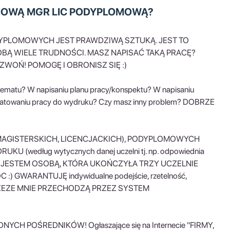
LOMOWĄ MGR LIC PODYPLOMOWĄ?
ODYPLOMOWYCH JEST PRAWDZIWĄ SZTUKĄ. JEST TO
OBĄ WIELE TRUDNOŚCI. MASZ NAPISAĆ TAKĄ PRACĘ?
WOŃ! POMOGĘ I OBRONISZ SIĘ :)
tematu? W napisaniu planu pracy/konspektu? W napisaniu
rmatowaniu pracy do wydruku? Czy masz inny problem? DOBRZE
H (MAGISTERSKICH, LICENCJACKICH), PODYPLOMOWYCH
edług wytycznych danej uczelni tj. np. odpowiednia
ci itp.). JESTEM OSOBĄ, KTÓRA UKOŃCZYŁA TRZY UCZELNIE
 GWARANTUJĘ indywidualne podejście, rzetelność,
 PRZEZE MNIE PRZECHODZĄ PRZEZ SYSTEM
CH POŚREDNIKÓW! Ogłaszające się na Internecie "FIRMY,