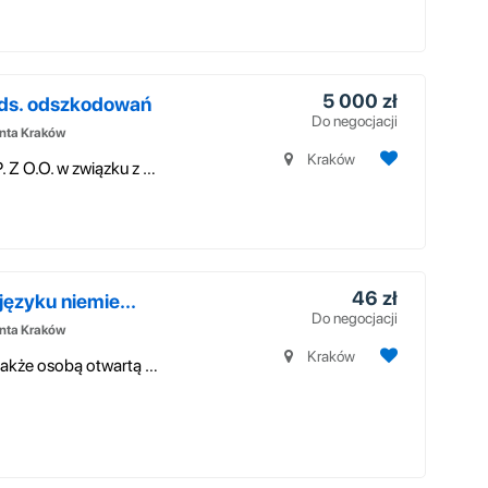
5 000 zł
ds. odszkodowań
Do negocjacji
enta Kraków
Kraków
EUROPEJSKI LIDER ODSZKODOWAŃ SP. Z O.O. w związku z dynamicznym rozwoje...
46 zł
ęzyku niemie...
Do negocjacji
enta Kraków
Kraków
Jeśli jesteś miłośnikiem zwierząt a do tego także osobą otwartą na konta...