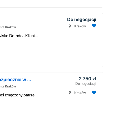
Do negocjacji
Kraków
enta Kraków
Nord Capital prowadzi rekrutację na stanowisko Doradca Klienta w Placówc...
2 750 zł
zpiecznie w ...
Do negocjacji
enta Kraków
Kraków
Masz dość codziennego drążenia? Czy jesteś zmęczony patrzeniem, jak inni...