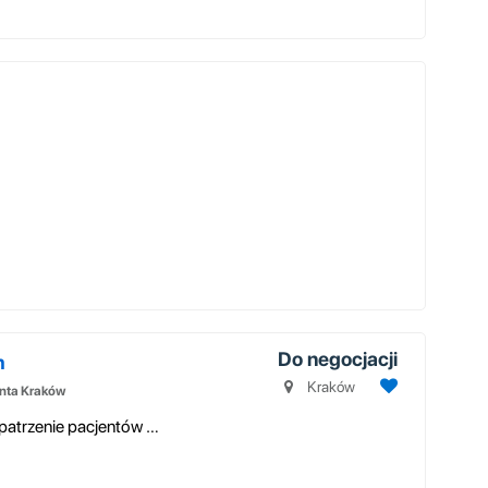
Do negocjacji
m
Kraków
enta Kraków
Opis stanowiska pracy: -profesjonalne zaopatrzenie pacjentów / klientów...