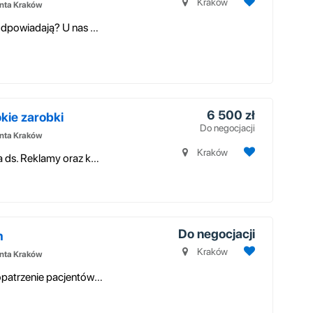
Kraków
enta Kraków
Potrzebujesz pracy w godzinach, które Ci odpowiadają? U nas wybierasz, ...
6 500 zł
okie zarobki
Do negocjacji
enta Kraków
Kraków
Dołącz do naszego zespołu jako Specjalista ds. Reklamy oraz komunikacji ...
Do negocjacji
m
Kraków
enta Kraków
Opis stanowiska pracy: • profesjonalne zaopatrzenie pacjentów / klientó...