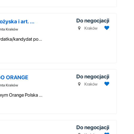
Do negocjacji
ska i art. ...
Kraków
enta Kraków
Praca samodzielna w terenie dlatego kandydatka/kandydat powinien wykazyw...
Do negocjacji
GO ORANGE
Kraków
enta Kraków
Krótko o nas Jesteśmy Partnerem Biznesowym Orange Polska S.A. pod nazwą...
Do negocjacji