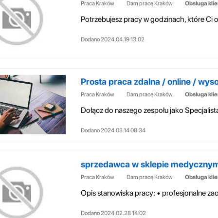
Praca Kraków
Dam pracę Kraków
Obsługa kli
Dodano 2024.04.19 13:02
Prosta praca zdalna / online / wys
Praca Kraków
Dam pracę Kraków
Obsługa kli
Dodano 2024.03.14 08:34
sprzedawca w sklepie medyczny
Praca Kraków
Dam pracę Kraków
Obsługa kli
Dodano 2024.02.28 14:02