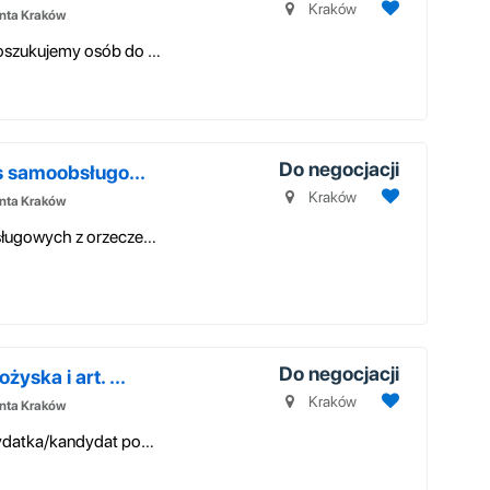
Kraków
enta Kraków
PRACA W DOMU PRZY KOMPUTERZE Poszukujemy osób do prostej pracy zdaln...
Do negocjacji
s samoobsługo...
Kraków
enta Kraków
Ogłoszenie o pracę: Asystent kas samoobsługowych z orzeczeniem o niepełn...
Do negocjacji
ska i art. ...
Kraków
enta Kraków
Praca samodzielna w terenie dlatego kandydatka/kandydat powinien wykazyw...