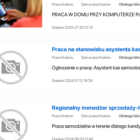
Praca Kraków
Dam pracę Kraków
Obsługa kli
Dodano 2025.07.29 12:13
Praca na stanowisku asystenta ka
Praca Kraków
Dam pracę Kraków
Obsługa kli
Dodano 2024.07.12 19:29
Regionalny menedżer sprzedaży-łoży
Praca Kraków
Dam pracę Kraków
Obsługa kli
Dodano 2024.06.03 11:45