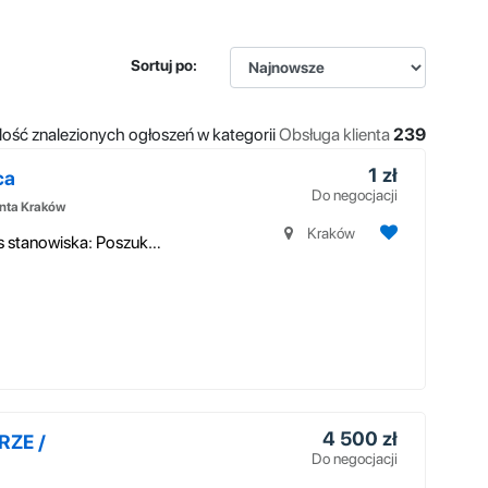
Sortuj po:
Ilość znalezionych ogłoszeń w kategorii
Obsługa klienta
239
1 zł
ca
Do negocjacji
enta Kraków
Kraków
OFERTA PRACY – Kasjer/Sprzedawca Opis stanowiska: Poszukujemy osoby ...
4 500 zł
ZE /
Do negocjacji