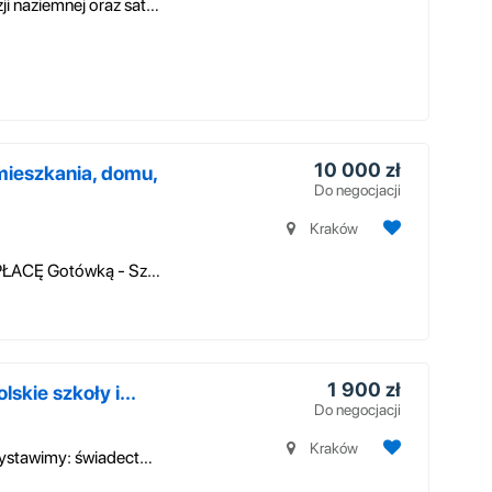
Proponujemy szybki serwis instalacji telewizji naziemnej oraz satelitarn...
10 000 zł
eszkania, domu,
Do negocjacji
Kraków
Skup Antyków - KUPIĘ zbędne ANTYKI - PŁACĘ Gotówką - Szybki kontakt - ZA...
1 900 zł
kie szkoły i...
Do negocjacji
Kraków
Wykonam na indywidualne zamówienie: Wystawimy: świadectwo ukończenia li...