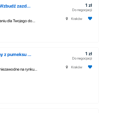
1 zł
 Wzbudź zazd...
Do negocjacji
Kraków
(Przewodnik po jedynym słusznym rozwiązaniu dla Twojego domu) ROZDZIAŁ ...
1 zł
y z pumeksu ...
Do negocjacji
Kraków
Oferujemy, najbezpieczniejsze i najbardziej niezawodne na rynku, duńskie...