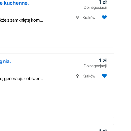
1 zł
ce kuchenne.
Do negocjacji
Kraków
Kuchnie węglowe, na drewno, na pellety (także z zamkniętą komorą spalani...
1 zł
gnia.
Do negocjacji
Kraków
Prawdziwy akumulacyjny piec kaflowy nowej generacji, z obszernym spektak...