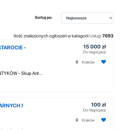
Sortuj po:
Ilość znalezionych ogłoszeń w kategorii
Usługi
7693
15 000 zł
STAROCIE -
Do negocjacji
Kraków
KUPIĘ ANTYKI, STAROCIE, KOLEKCJE ANTYKÓW - Skup Antyków i Staroci - ZBĘD...
100 zł
ARNYCH I
Do negocjacji
Kraków