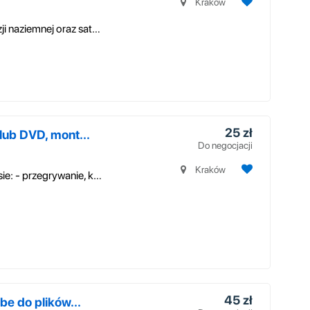
Kraków
Proponujemy szybki serwis instalacji telewizji naziemnej oraz satelitarn...
25 zł
lub DVD, mont...
Do negocjacji
Kraków
Oferuję komputerowe usługi video w zakresie: - przegrywanie, kopiowanie...
45 zł
be do plików...