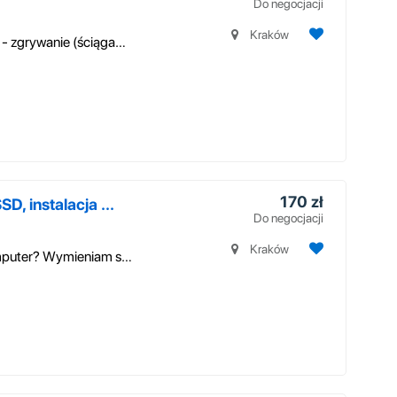
Do negocjacji
Kraków
Wykonuję usługi informatyczne w zakresie: - zgrywanie (ściąganie) fil...
170 zł
, instalacja ...
Do negocjacji
Kraków
Potrzebujesz przyśpieszyć swój leciwy komputer? Wymieniam stare dyski ...